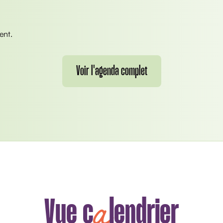
ent.
Voir l'agenda complet
a
Vue c
lendrier